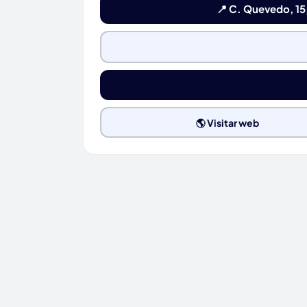
📍 C. Quevedo, 15
🌎 Visitar web