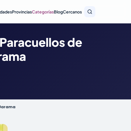
idades
Provincias
Categorías
Blog
Cercanos
 Paracuellos de
arama
e Jarama