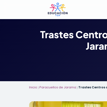
Trastes Centro
Jara
Inicio
Paracuellos de Jarama
Trastes Centros 
❯
❯