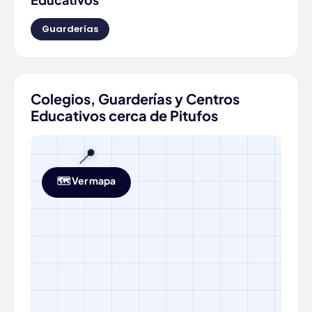
Guarderías
Colegios, Guarderías y Centros
Educativos cerca de Pitufos
📍
🗺️ Ver mapa