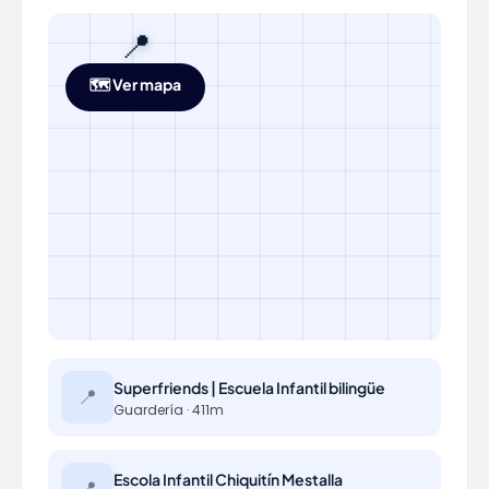
📍
🗺️ Ver mapa
Superfriends | Escuela Infantil bilingüe
📍
Guardería · 411m
Escola Infantil Chiquitín Mestalla
📍