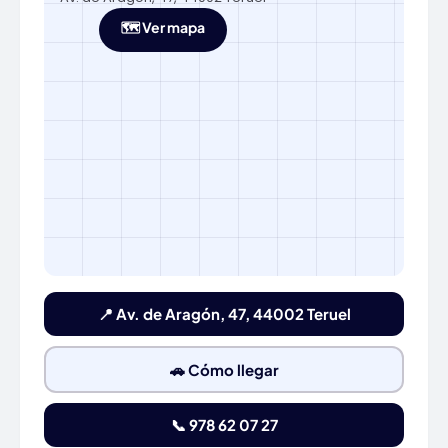
🗺️ Ver mapa
📍 Av. de Aragón, 47, 44002 Teruel
🚗 Cómo llegar
📞 978 62 07 27