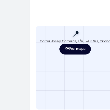
📍
Carrer Josep Carreras, s/n, 17410 Sils, Giron
🗺️ Ver mapa