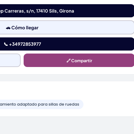
p Carreras, s/n, 17410 Sils, Girona
🚗 Cómo llegar
📞 +34972853977
🔗 Compartir
amiento adaptado para sillas de ruedas