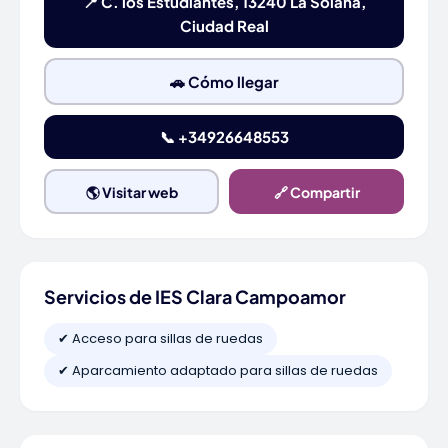
📍 C. los Estudiantes, 13240 La Solana,
Ciudad Real
🚗 Cómo llegar
📞 +34926648553
🌎 Visitar web
🔗 Compartir
Servicios de IES Clara Campoamor
✔ Acceso para sillas de ruedas
✔ Aparcamiento adaptado para sillas de ruedas