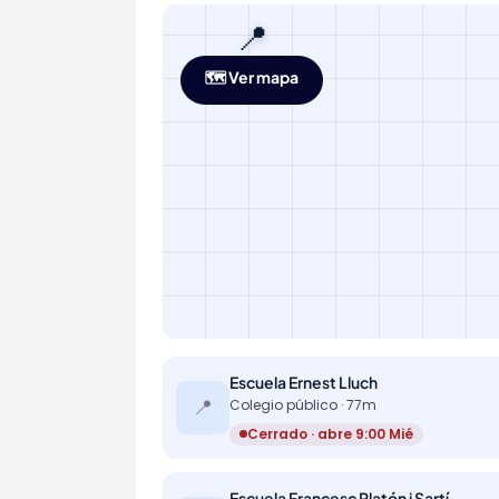
📍
🗺️ Ver mapa
Escuela Ernest Lluch
📍
Colegio público · 77m
Cerrado · abre 9:00 Mié
Escuela Francesc Platón i Sartí