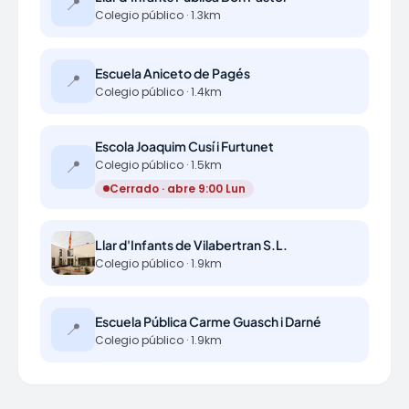
📍
Colegio público · 1.3km
Escuela Aniceto de Pagés
📍
Colegio público · 1.4km
Escola Joaquim Cusí i Furtunet
📍
Colegio público · 1.5km
Cerrado · abre 9:00 Lun
Llar d'Infants de Vilabertran S.L.
Colegio público · 1.9km
Escuela Pública Carme Guasch i Darné
📍
Colegio público · 1.9km