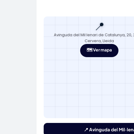
📍
Avinguda del Mil·lenari de Catalunya, 20,
Cervera, Lleida
🗺️ Ver mapa
📍 Avinguda del Mil·le