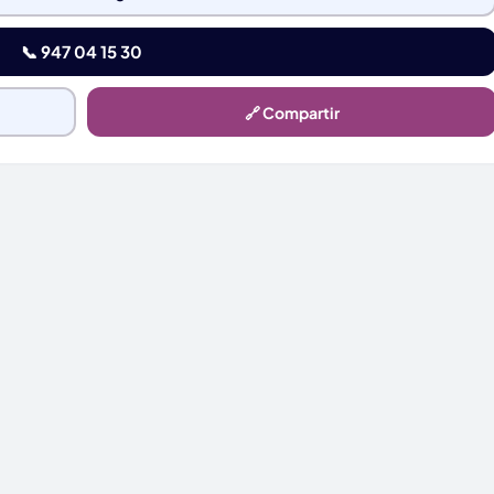
📞 947 04 15 30
🔗 Compartir