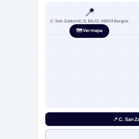
📍
C. San Zadornil, 12, BAJO, 09003 Burgos
🗺️ Ver mapa
📍 C. San Z