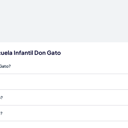
uela Infantil Don Gato
 Gato?
o?
o?