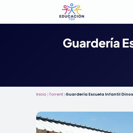
Guardería Es
Inicio
Torrent
Guardería Escuela Infantil Dino
❯
❯