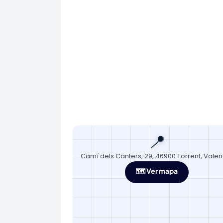
📍
Camí dels Cánters, 29, 46900 Torrent, Valen
🗺️ Ver mapa