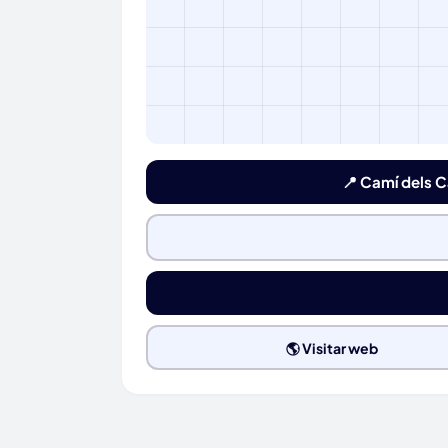
📍 Camí dels C
🌎 Visitar web