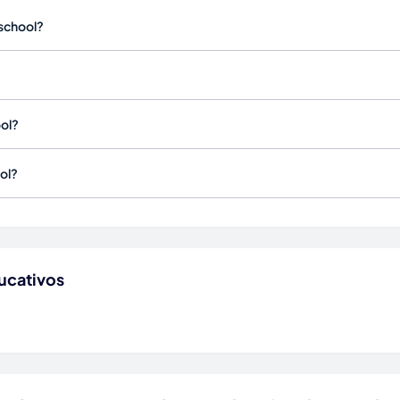
oschool?
ool?
ol?
ucativos