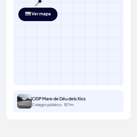
📍
🗺️ Ver mapa
CEIP Mare de Déu dels Xics
Colegio público · 157m