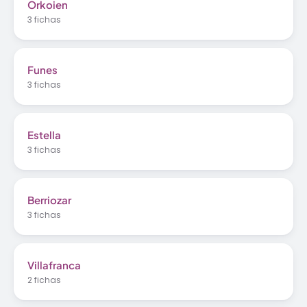
Orkoien
3 fichas
Funes
3 fichas
Estella
3 fichas
Berriozar
3 fichas
Villafranca
2 fichas