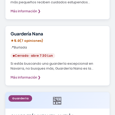
más pequeños reciben cuidados estupendos…
Más información ❯
Guardería
Guardería Nana
★
5.0
(7 opiniones)
📍
Burlada
Cerrado · abre 7:30 Lun
Si estás buscando una guardería excepcional en
Navarra, no busques más, Guardería Nana es la…
Más información ❯
🏪
Guardería