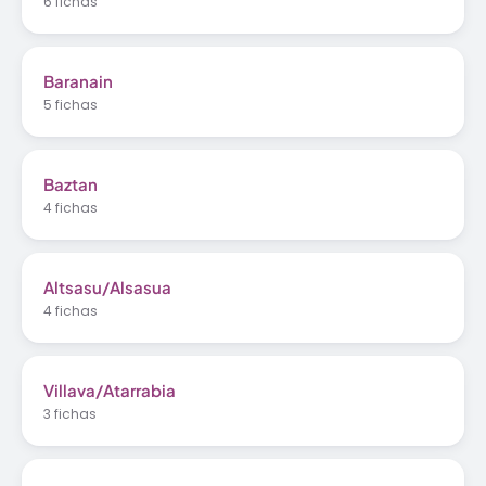
6 fichas
Baranain
5 fichas
Baztan
4 fichas
Altsasu/Alsasua
4 fichas
Villava/Atarrabia
3 fichas