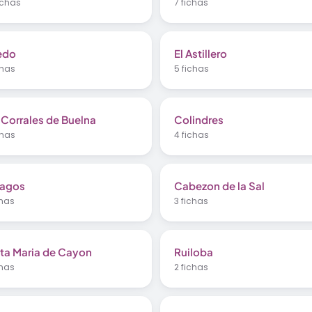
ichas
7 fichas
edo
El Astillero
chas
5 fichas
 Corrales de Buelna
Colindres
chas
4 fichas
lagos
Cabezon de la Sal
chas
3 fichas
ta Maria de Cayon
Ruiloba
chas
2 fichas