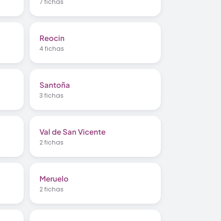
7 fichas
Reocin
4 fichas
Santoña
3 fichas
Val de San Vicente
2 fichas
Meruelo
2 fichas