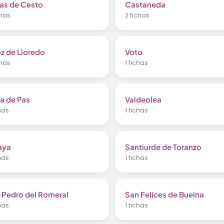
as de Cesto
Castaneda
chas
2 fichas
oz de Lloredo
Voto
chas
1 fichas
a de Pas
Valdeolea
chas
1 fichas
aya
Santiurde de Toranzo
chas
1 fichas
 Pedro del Romeral
San Felices de Buelna
chas
1 fichas