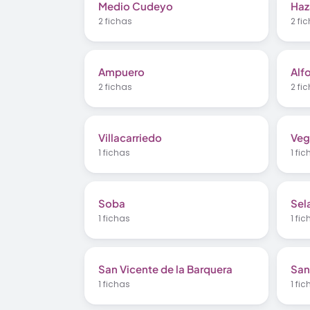
Medio Cudeyo
Haz
2 fichas
2 fi
Ampuero
Alf
2 fichas
2 fi
Villacarriedo
Veg
1 fichas
1 fi
Soba
Sel
1 fichas
1 fi
San Vicente de la Barquera
San
1 fichas
1 fi