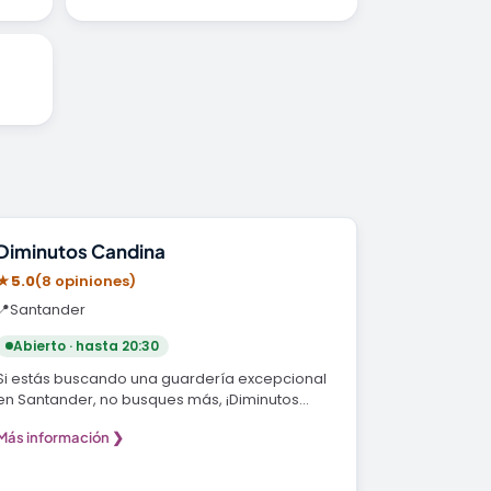
Guardería
Diminutos Candina
★
5.0
(8 opiniones)
📍
Santander
Abierto · hasta 20:30
Si estás buscando una guardería excepcional
en Santander, no busques más, ¡Diminutos
Candina es el…
Más información ❯