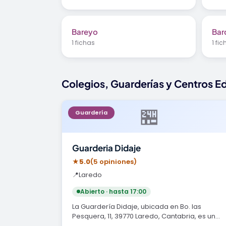
Bareyo
Bar
1 fichas
1 fi
Colegios, Guarderías y Centros E
🏪
Guardería
Guarderia Didaje
★
5.0
(5 opiniones)
📍
Laredo
Abierto · hasta 17:00
La Guardería Didaje, ubicada en Bo. las
Pesquera, 11, 39770 Laredo, Cantabria, es un
centro que ha…