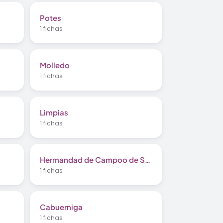
Potes
1 fichas
Molledo
1 fichas
Limpias
1 fichas
Hermandad de Campoo de Suso
1 fichas
Cabuerniga
1 fichas