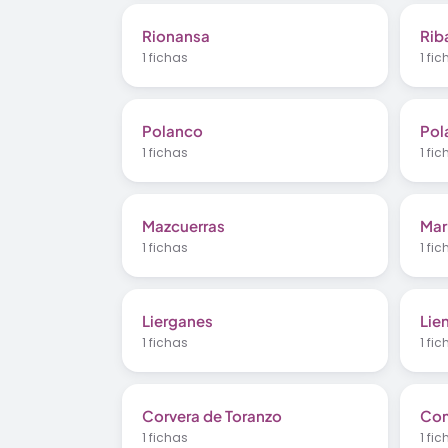
Rionansa
Rib
1 fichas
1 fi
Polanco
Pol
1 fichas
1 fi
Mazcuerras
Mar
1 fichas
1 fi
Lierganes
Lie
1 fichas
1 fi
Corvera de Toranzo
Com
1 fichas
1 fi