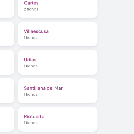
Cartes
2 fichas
Villaescusa
1 fichas
Udias
1 fichas
Santillana del Mar
1 fichas
Riotuerto
1 fichas