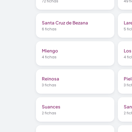
72 fichas
49 f
Santa Cruz de Bezana
Lar
6 fichas
5 fi
Miengo
Los
4 fichas
4 fi
Reinosa
Pie
3 fichas
3 fi
Suances
San
2 fichas
2 fi