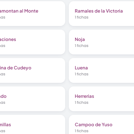
amontan al Monte
Ramales de la Victoria
chas
1 fichas
aciones
Noja
chas
1 fichas
ina de Cudeyo
Luena
chas
1 fichas
ndo
Herrerias
chas
1 fichas
illas
Campoo de Yuso
chas
1 fichas