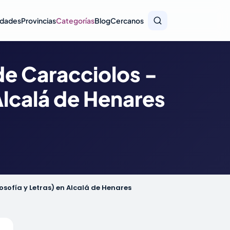
idades
Provincias
Categorías
Blog
Cercanos
de Caracciolos -
Alcalá de Henares
osofía y Letras) en Alcalá de Henares