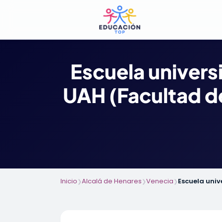
Escuela univers
UAH (Facultad de
Inicio
Alcalá de Henares
Venecia
Escuela univ
❯
❯
❯