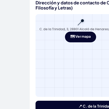
Dirección y datos de contacto de 
Filosofía y Letras)
📍
C. de la Trinidad, 3, 28801 Alcalá de Henare
🗺️ Ver mapa
📍 C. de la Trini