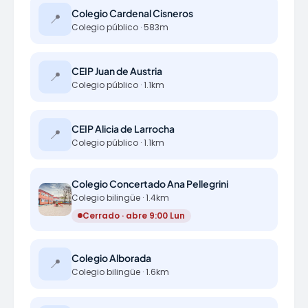
Colegio Cardenal Cisneros
📍
Colegio público · 583m
CEIP Juan de Austria
📍
Colegio público · 1.1km
CEIP Alicia de Larrocha
📍
Colegio público · 1.1km
Colegio Concertado Ana Pellegrini
Colegio bilingüe · 1.4km
Cerrado · abre 9:00 Lun
Colegio Alborada
📍
Colegio bilingüe · 1.6km