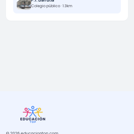
Colegio público · 1.3km
© 2026 educaciontop.com