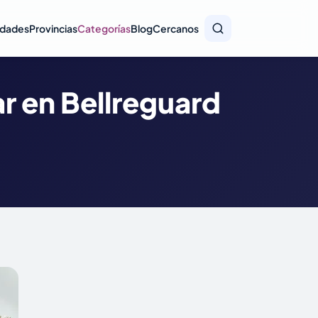
idades
Provincias
Categorías
Blog
Cercanos
r en Bellreguard