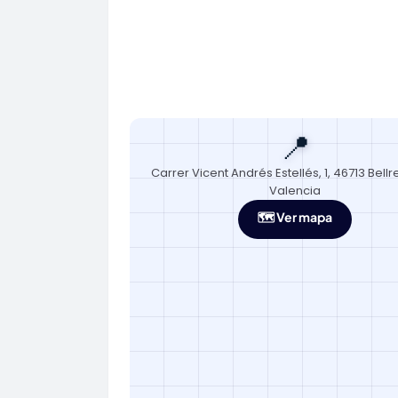
📍
Carrer Vicent Andrés Estellés, 1, 46713 Bell
Valencia
🗺️ Ver mapa