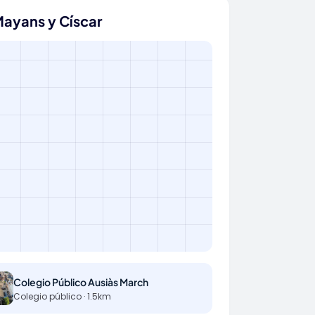
Mayans y Císcar
Colegio Público Ausiàs March
Colegio público · 1.5km