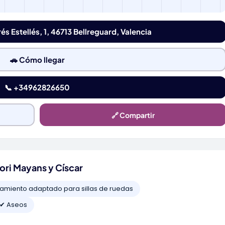
és Estellés, 1, 46713 Bellreguard, Valencia
🚗 Cómo llegar
📞 +34962826650
🔗 Compartir
ori Mayans y Císcar
amiento adaptado para sillas de ruedas
✔ Aseos