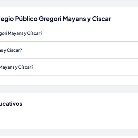
egio Público Gregori Mayans y Císcar
gori Mayans y Císcar?
s y Císcar?
Mayans y Císcar?
ucativos