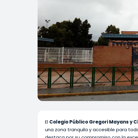
El
Colegio Público Gregori Mayans y C
una zona tranquila y accesible para tod
destaca por su compromiso con la excel