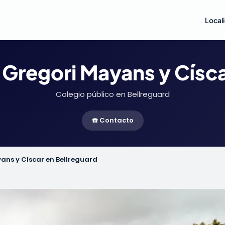
Local
 Gregori Mayans y Císca
Colegio público en Bellreguard
☎️ Contacto
ans y Císcar en Bellreguard