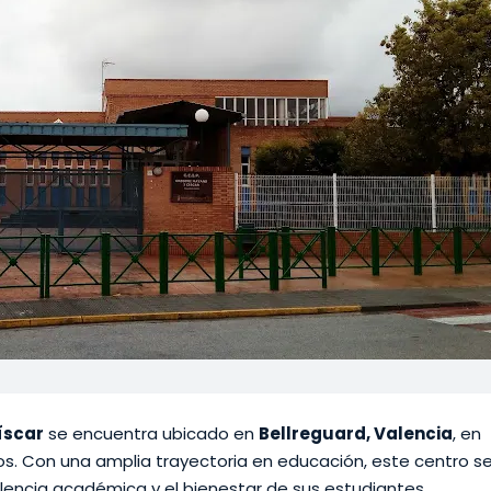
íscar
se encuentra ubicado en
Bellreguard, Valencia
, en
os. Con una amplia trayectoria en educación, este centro s
encia académica y el bienestar de sus estudiantes.