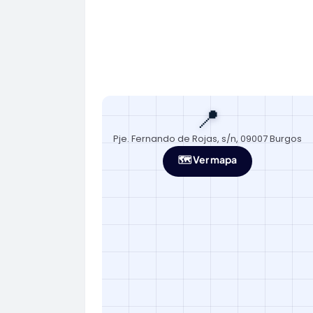
📍
Pje. Fernando de Rojas, s/n, 09007 Burgos
🗺️ Ver mapa