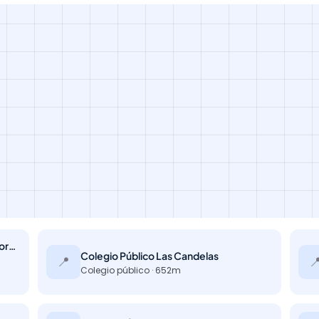
Colegio Público Claudio Sánchez Albornoz
Colegio Público Las Candelas
📍

Colegio público · 652m