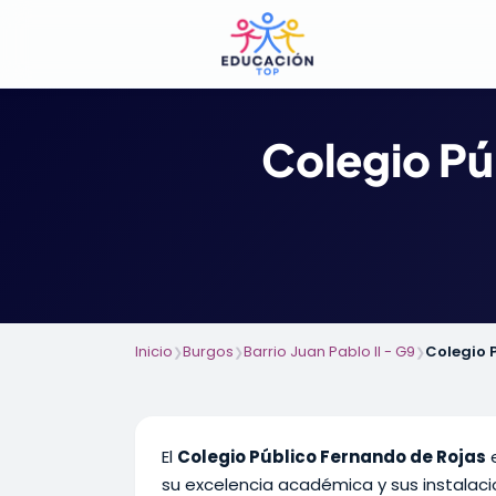
Colegio Pú
Inicio
Burgos
Barrio Juan Pablo II - G9
Colegio 
❯
❯
❯
El
Colegio Público Fernando de Rojas
e
su excelencia académica y sus instalaci