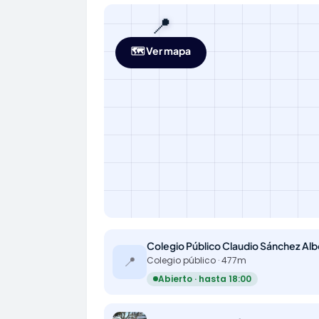
📍
🗺️ Ver mapa
📍
Colegio público · 477m
Abierto · hasta 18:00