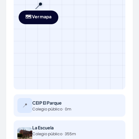
📍
🗺️ Ver mapa
CEIP El Parque
📍
Colegio público · 0m
La Escuela
Colegio público · 355m