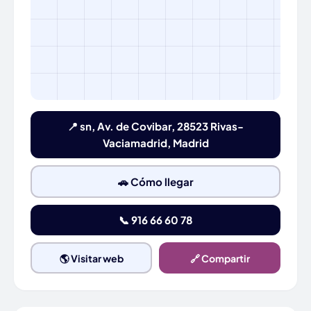
📍 sn, Av. de Covibar, 28523 Rivas-
Vaciamadrid, Madrid
🚗 Cómo llegar
📞 916 66 60 78
🌎 Visitar web
🔗 Compartir