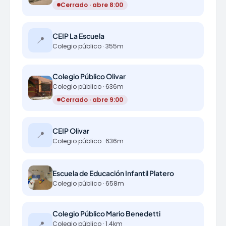
Cerrado · abre 8:00
CEIP La Escuela
📍
Colegio público · 355m
Colegio Público Olivar
Colegio público · 636m
Cerrado · abre 9:00
CEIP Olivar
📍
Colegio público · 636m
Escuela de Educación Infantil Platero
Colegio público · 658m
Colegio Público Mario Benedetti
📍
Colegio público · 1.4km