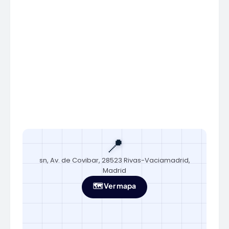
📍
sn, Av. de Covibar, 28523 Rivas-Vaciamadrid,
Madrid
🗺️ Ver mapa