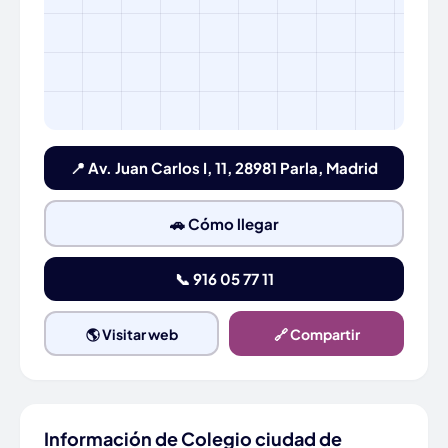
📍 Av. Juan Carlos I, 11, 28981 Parla, Madrid
🚗 Cómo llegar
📞 916 05 77 11
🌎 Visitar web
🔗 Compartir
Información de Colegio ciudad de