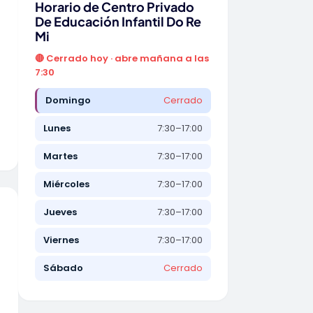
Horario de Centro Privado
De Educación Infantil Do Re
Mi
🔴 Cerrado hoy · abre mañana a las
7:30
Domingo
Cerrado
Lunes
7:30–17:00
Martes
7:30–17:00
Miércoles
7:30–17:00
Jueves
7:30–17:00
Viernes
7:30–17:00
Sábado
Cerrado