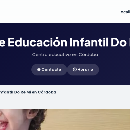
Local
e Educación Infantil Do
Centro educativo en Córdoba
☎️ Contacto
🕐 Horario
nfantil Do Re Mi en Córdoba