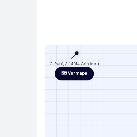
📍
C. Rubí, 3, 14014 Córdoba
🗺️ Ver mapa