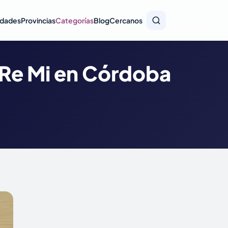
idades
Provincias
Categorías
Blog
Cercanos
 Re Mi en Córdoba