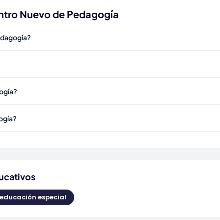
entro Nuevo de Pedagogía
edagogía?
ogía?
ogía?
ucativos
 educación especial