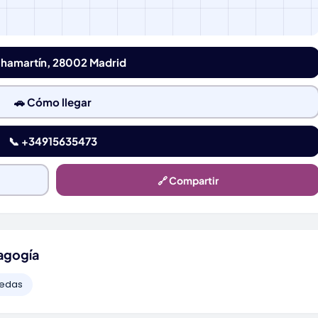
Chamartín, 28002 Madrid
🚗 Cómo llegar
📞 +34915635473
🔗 Compartir
agogía
uedas