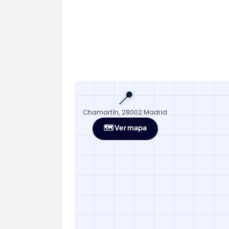
📍
Chamartín, 28002 Madrid
🗺️ Ver mapa