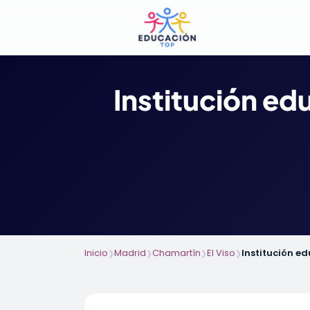
Institución e
Inicio
Madrid
Chamartín
El Viso
Institución e
❯
❯
❯
❯