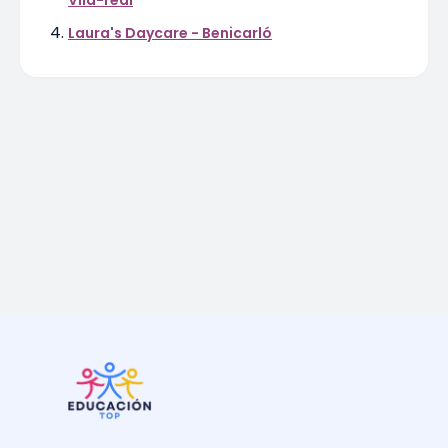
Vila-real
Laura's Daycare - Benicarló