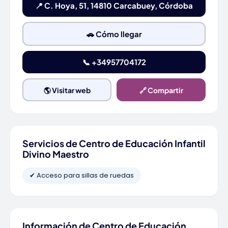
📍 C. Hoya, 51, 14810 Carcabuey, Córdoba
🚗 Cómo llegar
📞 +34957704172
🌎 Visitar web
🔗 Compartir
Servicios de Centro de Educación Infantil
Divino Maestro
✔ Acceso para sillas de ruedas
Información de Centro de Educación