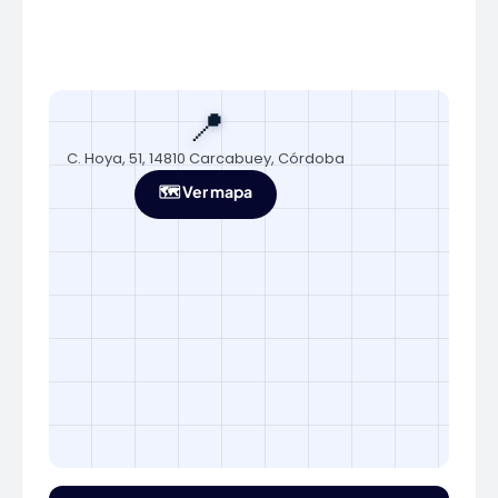
📍
C. Hoya, 51, 14810 Carcabuey, Córdoba
🗺️ Ver mapa