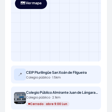
🗺️ Ver mapa
CEIP Plurilingüe San Xoán de Filgueira
📍
Colegio público · 1.5km
Colegio Público Almirante Juan de Lángara y Huarte
Colegio público · 2.1km
Cerrado · abre 9:00 Lun