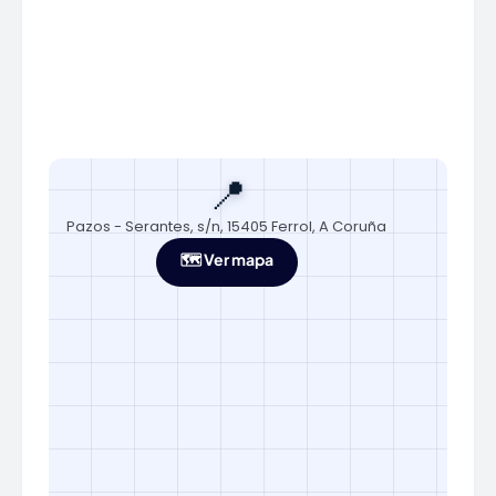
📍
Pazos - Serantes, s/n, 15405 Ferrol, A Coruña
🗺️ Ver mapa